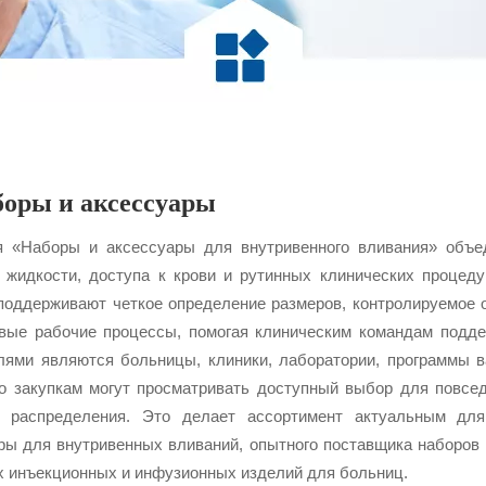
боры и аксессуары
я «Наборы и аксессуары для внутривенного вливания» объед
 жидкости, доступа к крови и рутинных клинических процедур
поддерживают четкое определение размеров, контролируемое
вые рабочие процессы, помогая клиническим командам подд
лями являются больницы, клиники, лаборатории, программы 
о закупкам могут просматривать доступный выбор для повсед
м распределения. Это делает ассортимент актуальным дл
ры для внутривенных вливаний, опытного поставщика наборов 
 инъекционных и инфузионных изделий для больниц.