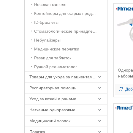
Носовая канюля
Контейнеры для острых предметов
ID-браслеты
Стоматологические принадлежности
Небулайзеры
Медицинские перчатки
Резак для таблеток
Ручной реаниматолог
Однора
наборы
Товары для ухода за пациентами и ухода за больными
введени
Респираторная помощь
Доб
Уход за кожей и ранами
Нетканые одноразовые
Медицинский хлопок
Повязка