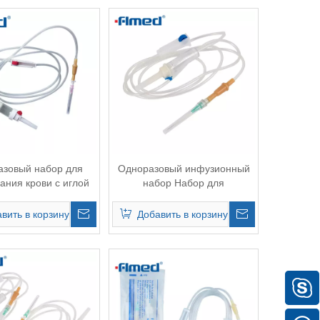
азовый набор для
Одноразовый инфузионный
ания крови с иглой
набор Набор для
внутривенных вливаний с/без
иглы с замком Люэра и люэр-
вить в корзину
Добавить в корзину
слипом