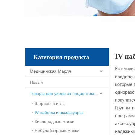
IV-на
Категория продукта
Категори
Медицинская Марля
введения
Новый
которые 
одноразо
Товары для ухода за пациентами и ухода за больными
покупате
Шприцы и иглы
Группы п
IV-наборы и аксессуары
програм
Кислородные маски
аксессуа
Небулайзерные маски
надежных