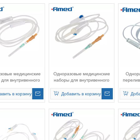
зовые медицинские
Одноразовые медицинские
Однор
 для внутривенного
наборы для внутривенного
перелив
я с иглой Luer Slip
введения
150 см
авить в корзину
Добавить в корзину
Доба