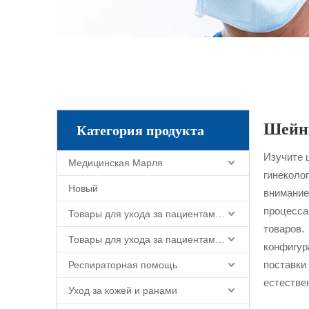
Шейн
Категория продукта
Изучите 
Медицинская Марля
гинеколо
Новый
внимани
процесса
Товары для ухода за пациентами и ухода за больными
товаров.
Товары для ухода за пациентами и ухода за больными
конфигур
поставки
Респираторная помощь
естестве
Уход за кожей и ранами