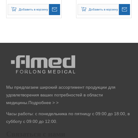
ПП, нетканутые, не
нетканутая, не
стерильные
стерильная
Добавить в корзину
Добавить в корзину
Мы предлагаем широкий ассортимент продукции для
удовлетворения ваших потребностей в области
медицины.
Подробнее > >
Часы работы: с понедельника по пятницу с 09:00 до 18:00, в
субботу с 09:00 до 12:00.
Связаться с нами