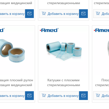
изация медицинский
стерилизационными
стерилиз
рулон
пакетами
авить в корзину
Добавить в корзину
Доба
зация плоский рулон
Катушки с плоскими
Плос
изация медицинский
стерилизационными
стерилиз
рулон
пакетами
см
авить в корзину
Добавить в корзину
Доба