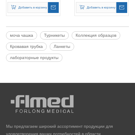
для сбора образцов
крови
Добавить в корзину
Добавить в корзину
моча чашка
Турникеты
Коллекция образцов
Кровавая трубка
Ланкеты
лабораторные продукты
Мы предлагаем широкий ассортимент продукции для
удовлетворения ваших потребностей в области