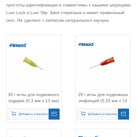
простоты идентификации и совместимы с нашими шприцами
Luer Lock и Luer Slip. Хвоя стерильна и имеет правильный
скос. Не сделано с латексом натурального каучука.
30 г иглы для подкожного
29 г иглы для подкожных
кодерки (0,3 мм х 13 мм)
инфекций (0,33 мм х 13
светло -желтый (30 г x
мм) красный (29 г 1/2
1/2 "дюйм)
"дюйм)
Добавить в корзину
Добавить в корзину