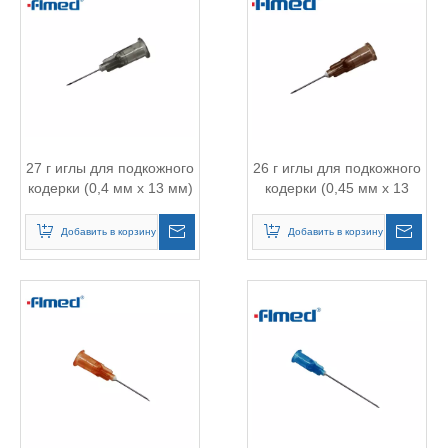
27 г иглы для подкожного
26 г иглы для подкожного
кодерки (0,4 мм х 13 мм)
кодерки (0,45 мм х 13
серой (27G x 1/2 "дюйм)
мм) коричневый (26 г x
1/2 "дюйм)
Добавить в корзину
Добавить в корзину