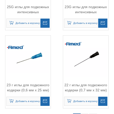
25G иглы для подкожных
23G иглы для подкожных
интенсивных
интенсивных
интенсивных (0,5 мм х 16
интенсивных судов (0,65
мм) оранжевая (25 г х 5/8
мм х 30 мм) синий (23G x
Добавить в корзину
Добавить в корзину
"дюйм)
1, 1/4 "дюйм)
23 г иглы для подкожного
22 г иглы для подкожного
кодерки (0,6 мм х 25 мм)
кодерки (0,7 мм х 32 мм)
синий (23 г x 1,0 "дюйм)
(черный 22G x 1, 1/4
"дюйм)
Добавить в корзину
Добавить в корзину